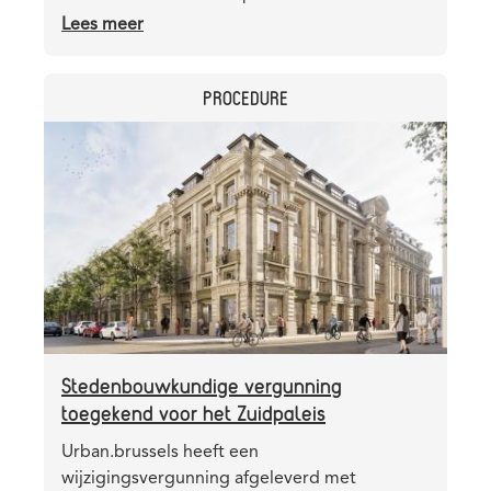
Lees meer
over
De
Bara-
CATEGORY
PROCEDURE
werf:
ondergronds
Header
Afbeelding
gaan
image
de
werken
volop
vooruit
Stedenbouwkundige vergunning
toegekend voor het Zuidpaleis
Teaser
Urban.brussels heeft een
wijzigingsvergunning afgeleverd met