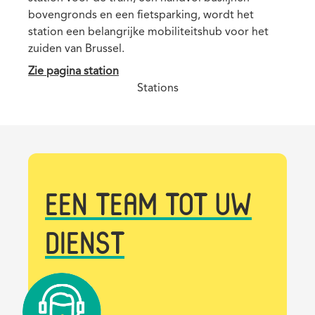
bovengronds en een fietsparking, wordt het
ins
station een belangrijke mobiliteitshub voor het
van
zuiden van Brussel.
de 
Zie pagina station
Zie
Stations
EEN TEAM TOT UW
DIENST