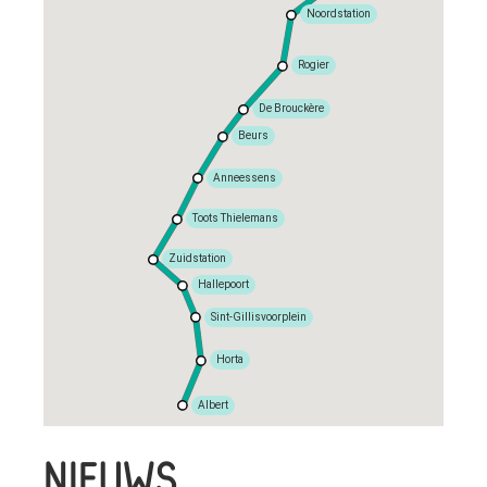
Noordstation
Rogier
De Brouckère
Beurs
Anneessens
Toots Thielemans
Zuidstation
Hallepoort
Sint-Gillisvoorplein
Horta
Albert
NIEUWS