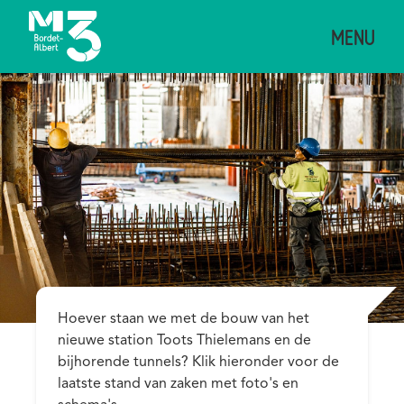
Overslaan
MENU
en
naar
de
inhoud
gaan
Description
Hoever staan we met de bouw van het
nieuwe station Toots Thielemans en de
bijhorende tunnels? Klik hieronder voor de
laatste stand van zaken met foto's en