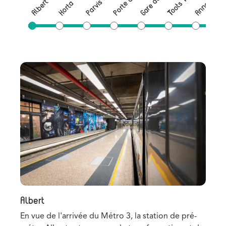
Anneessen
Gare du Midi
B
Albert
Horta
Albert
Ho
En vue de l'arrivée du Métro 3, la station de pré-
La 