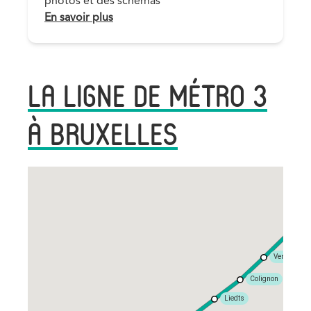
photos et des schémas
Link
En savoir plus
LA LIGNE DE MÉTRO 3
À BRUXELLES
Rig
Verboekhov
Colignon
Liedts