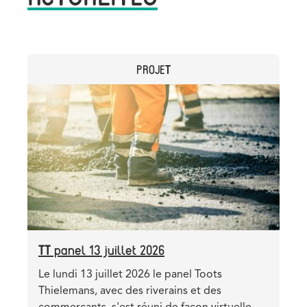
CATEGORY
PROJET
Header
Image
image
TT panel 13 juillet 2026
Teaser
Le lundi 13 juillet 2026 le panel Toots
Thielemans, avec des riverains et des