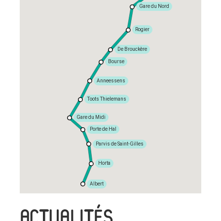
Gare du Nord
Rogier
De Brouckère
Bourse
Anneessens
Toots Thielemans
Gare du Midi
Porte de Hal
Parvis de Saint-Gilles
Horta
Albert
ACTUALITÉS