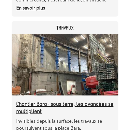
commerçants, s'est réuni de façon virtuelle
En savoir plus
sur
TT
panel
CATEGORY
TRAVAUX
13
juillet
Header
Image
2026
image
Chantier Bara : sous terre, les avancées se
multiplient
Teaser
Invisibles depuis la surface, les travaux se
poursuivent sous la place Bara.