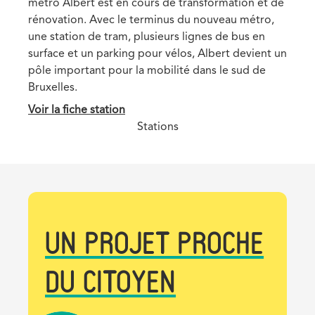
métro Albert est en cours de transformation et de
acc
rénovation. Avec le terminus du nouveau métro,
reh
une station de tram, plusieurs lignes de bus en
sig
surface et un parking pour vélos, Albert devient un
l'a
pôle important pour la mobilité dans le sud de
Voi
Bruxelles.
Voir la fiche station
Stations
UN PROJET PROCHE
DU CITOYEN