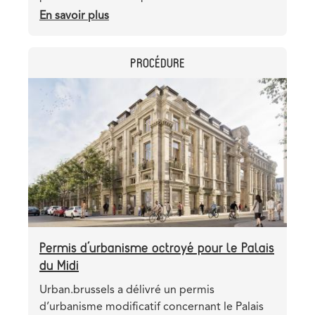
En savoir plus
sur
Chantier
Bara
CATEGORY
PROCÉDURE
:
sous
Header
Image
terre,
image
les
avancées
se
multiplient
Permis d’urbanisme octroyé pour le Palais
du Midi
Teaser
Urban.brussels a délivré un permis
d’urbanisme modificatif concernant le Palais