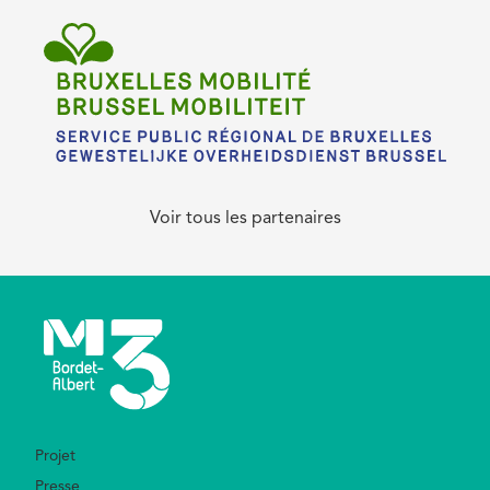
Voir tous les partenaires
Footer
Projet
Presse