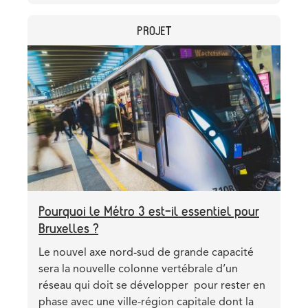
Le
Métro
CATEGORY
PROJET
3
:
Header
Image
un
image
moyen
de
connecter
les
5
coins
de
Bruxelles
Pourquoi le Métro 3 est-il essentiel pour
Bruxelles ?
Teaser
Le nouvel axe nord-sud de grande capacité
sera la nouvelle colonne vertébrale d’un
réseau qui doit se développer pour rester en
phase avec une ville-région capitale dont la