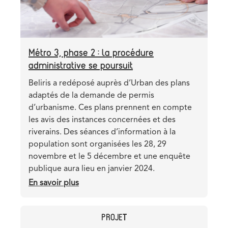
pré-
métro
Métro 3, phase 2 : la procédure
administrative se poursuit
Teaser
Beliris a redéposé auprès d’Urban des plans
adaptés de la demande de permis
d’urbanisme. Ces plans prennent en compte
les avis des instances concernées et des
riverains. Des séances d’information à la
population sont organisées les 28, 29
novembre et le 5 décembre et une enquête
publique aura lieu en janvier 2024.
En savoir plus
sur
Métro
3,
CATEGORY
PROJET
phase