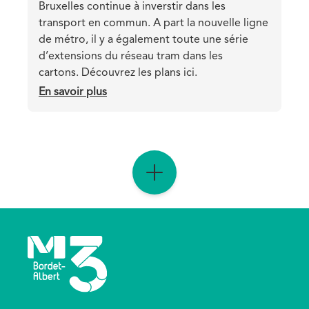
Teaser
Bruxelles continue à inverstir dans les
transport en commun. A part la nouvelle ligne
de métro, il y a également toute une série
d’extensions du réseau tram dans les
cartons. Découvrez les plans ici.
En savoir plus
sur
Découvrez
le
réseau
du
futur