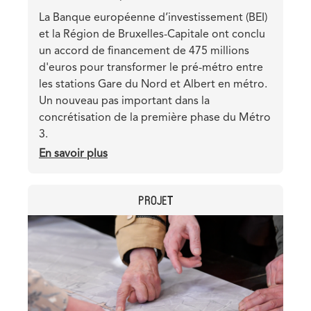
Teaser
La Banque européenne d’investissement (BEI)
et la Région de Bruxelles-Capitale ont conclu
un accord de financement de 475 millions
d'euros pour transformer le pré-métro entre
les stations Gare du Nord et Albert en métro.
Un nouveau pas important dans la
concrétisation de la première phase du Métro
3.
En savoir plus
sur
Un
prêt
CATEGORY
PROJET
de
475
Header
Image
millions
image
pour
la
conversion
du