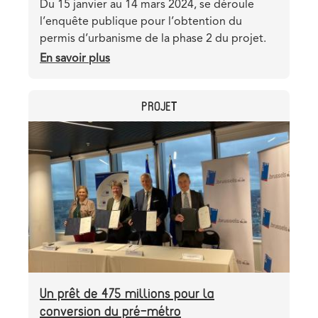
Teaser
Du 15 janvier au 14 mars 2024, se déroule
l’enquête publique pour l’obtention du
permis d’urbanisme de la phase 2 du projet.
En savoir plus
sur
Le
permis
CATEGORY
PROJET
pour
la
Header
Image
phase
image
2
à
l’enquête
publique
Un prêt de 475 millions pour la
conversion du pré-métro