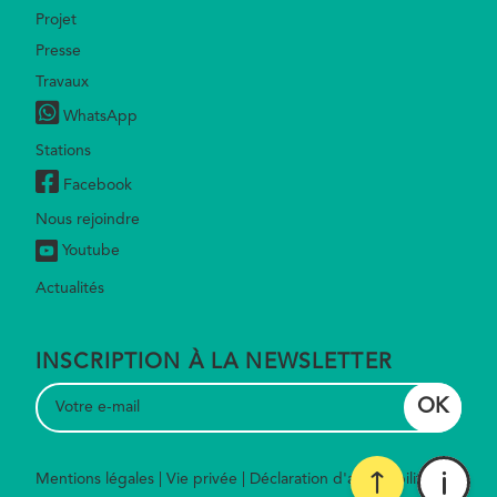
Footer
Projet
Presse
Travaux
WhatsApp
Stations
Facebook
Nous rejoindre
Youtube
Actualités
INSCRIPTION À LA NEWSLETTER
Mentions légales
Vie privée
Déclaration d'accessibilité
Footer