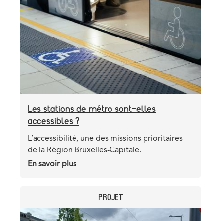
image
Les stations de métro sont-elles
accessibles ?
Teaser
L’accessibilité, une des missions prioritaires
de la Région Bruxelles-Capitale.
En savoir plus
sur
Les
stations
CATEGORY
PROJET
de
métro
Header
Image