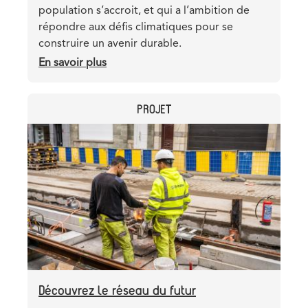
population s’accroit, et qui a l’ambition de
répondre aux défis climatiques pour se
construire un avenir durable.
En savoir plus
sur
Pourquoi
le
CATEGORY
PROJET
Métro
3
Header
Image
est-
image
il
essentiel
pour
Bruxelles
?
Découvrez le réseau du futur