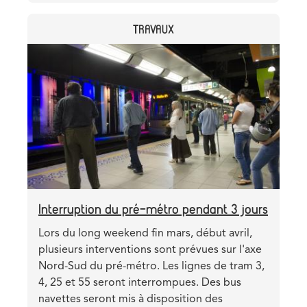
tram
CATEGORY
TRAVAUX
10
relie
Header
Image
10
image
nouveaux
arrêts
au
pré-
métro
Interruption du pré-métro pendant 3 jours
Teaser
Lors du long weekend fin mars, début avril,
plusieurs interventions sont prévues sur l'axe
Nord-Sud du pré-métro. Les lignes de tram 3,
4, 25 et 55 seront interrompues. Des bus
navettes seront mis à disposition des