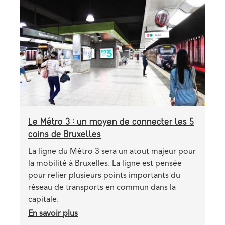
2
Header
Image
:
image
la
procédure
administrative
se
poursuit
Le Métro 3 : un moyen de connecter les 5
coins de Bruxelles
Teaser
La ligne du Métro 3 sera un atout majeur pour
la mobilité à Bruxelles. La ligne est pensée
pour relier plusieurs points importants du
réseau de transports en commun dans la
capitale.
En savoir plus
sur