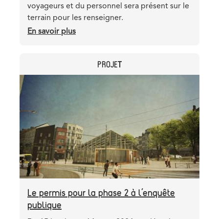
voyageurs et du personnel sera présent sur le
terrain pour les renseigner.
En savoir plus
sur
Interruption
du
CATEGORY
PROJET
pré-
métro
Header
Image
pendant
image
3
jours
Le permis pour la phase 2 à l’enquête
publique