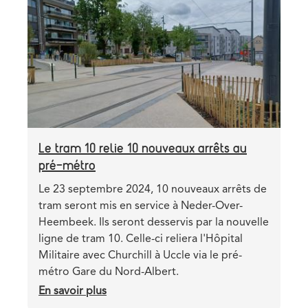
sont-
image
elles
accessibles
?
Le tram 10 relie 10 nouveaux arrêts au
pré-métro
Teaser
Le 23 septembre 2024, 10 nouveaux arrêts de
tram seront mis en service à Neder-Over-
Heembeek. Ils seront desservis par la nouvelle
ligne de tram 10. Celle-ci reliera l'Hôpital
Militaire avec Churchill à Uccle via le pré-
métro Gare du Nord-Albert.
En savoir plus
sur
Le