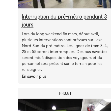
Interruption du pré-métro pendant 3
jours
Teaser
Lors du long weekend fin mars, début avril,
plusieurs interventions sont prévues sur l'axe
Nord-Sud du pré-métro. Les lignes de tram 3, 4,
25 et 55 seront interrompues. Des bus navettes
seront mis à disposition des voyageurs et du
personnel sera présent sur le terrain pour les
renseigner.
En savoir plus
sur
Interruption
du
CATEGORY
PROJET
pré-
métro
Header
Image
pendant
image