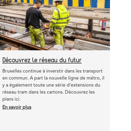
Gare
du
Midi
a
30
ans
Découvrez le réseau du futur
Teaser
Bruxelles continue à inverstir dans les transport
en commun. A part la nouvelle ligne de métro, il
y a également toute une série d’extensions du
réseau tram dans les cartons. Découvrez les
plans ici.
En savoir plus
sur
Découvrez
le
réseau