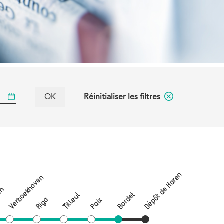
Réinitialiser les filtres
Dépôt de Haren
Verboekhoven
on
Bordet
Tilleul
Riga
Paix