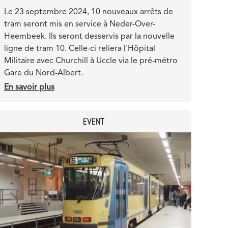
Teaser
Le 23 septembre 2024, 10 nouveaux arrêts de
tram seront mis en service à Neder-Over-
Heembeek. Ils seront desservis par la nouvelle
ligne de tram 10. Celle-ci reliera l'Hôpital
Militaire avec Churchill à Uccle via le pré-métro
Gare du Nord-Albert.
En savoir plus
sur
Le
tram
CATEGORY
EVENT
10
relie
Header
Image
10
image
nouveaux
arrêts
au
pré-
métro