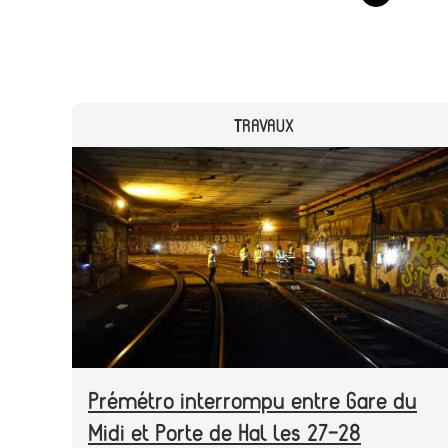
CATEGORY
TRAVAUX
Header
Image
image
Prémétro interrompu entre Gare du
Midi et Porte de Hal les 27-28