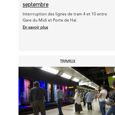
septembre
Teaser
Interrruption des lignes de tram 4 et 10 entre
Gare du Midi et Porte de Hal.
En savoir plus
sur
Prémétro
interrompu
entre
Gare
du
CATEGORY
TRAVAUX
Midi
Header
Image
et
image
Porte
de
Hal
les
27-
28
septembre