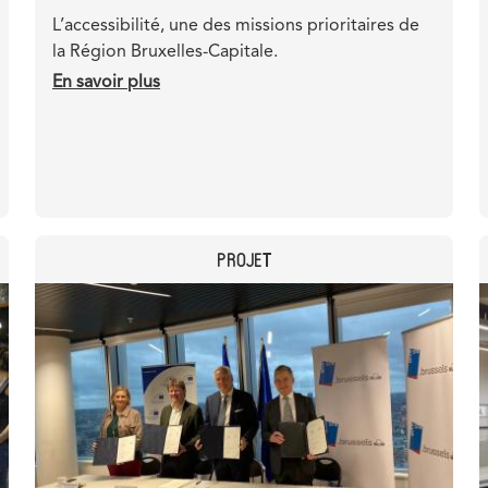
Teaser
L’accessibilité, une des missions prioritaires de
la Région Bruxelles-Capitale.
En savoir plus
sur
Les
stations
de
métro
sont-
elles
CATEGORY
PROJET
accessibles
?
Header
Image
image