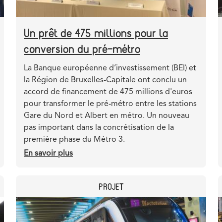
Un prêt de 475 millions pour la
conversion du pré-métro
Teaser
La Banque européenne d’investissement (BEI) et
la Région de Bruxelles-Capitale ont conclu un
accord de financement de 475 millions d'euros
pour transformer le pré-métro entre les stations
Gare du Nord et Albert en métro. Un nouveau
pas important dans la concrétisation de la
première phase du Métro 3.
En savoir plus
sur
Un
prêt
CATEGORY
PROJET
de
475
Header
Image
millions
image