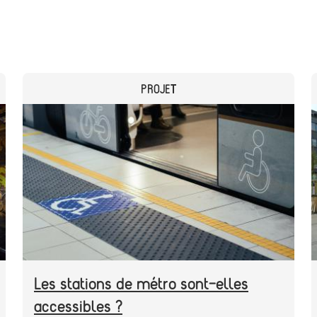
CATEGORY
PROJET
Header
Image
image
Les stations de métro sont-elles
accessibles ?