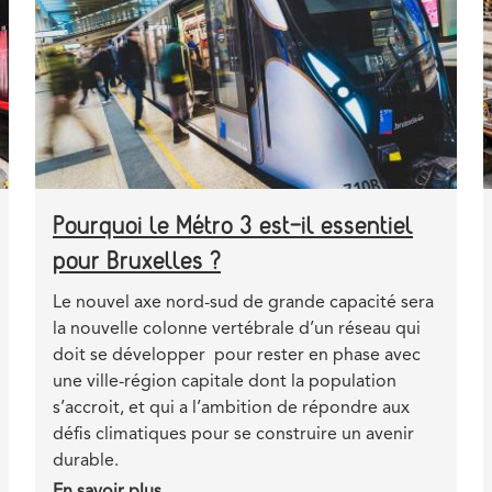
pour
la
conversion
du
pré-
métro
Pourquoi le Métro 3 est-il essentiel
pour Bruxelles ?
Teaser
Le nouvel axe nord-sud de grande capacité sera
la nouvelle colonne vertébrale d’un réseau qui
doit se développer pour rester en phase avec
une ville-région capitale dont la population
s’accroit, et qui a l’ambition de répondre aux
défis climatiques pour se construire un avenir
durable.
En savoir plus
sur