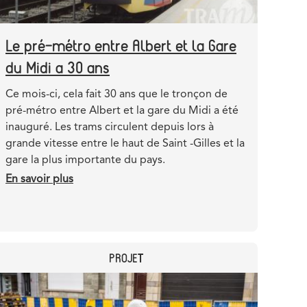
Le pré-métro entre Albert et la Gare
du Midi a 30 ans
Teaser
Ce mois-ci, cela fait 30 ans que le tronçon de
pré-métro entre Albert et la gare du Midi a été
inauguré. Les trams circulent depuis lors à
grande vitesse entre le haut de Saint -Gilles et la
gare la plus importante du pays.
En savoir plus
sur
Le
pré-
métro
entre
CATEGORY
PROJET
Albert
et
Header
Image
la
image