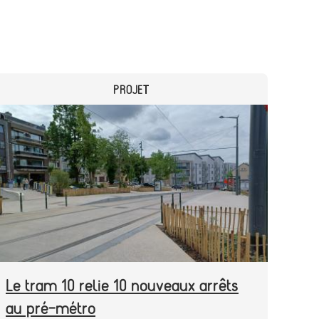
CATEGORY
PROJET
Header
Image
image
Le tram 10 relie 10 nouveaux arrêts
au pré-métro