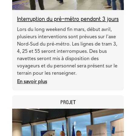
Interruption du pré-métro pendant 3 jours
Teaser
Lors du long weekend fin mars, début avril,
plusieurs interventions sont prévues sur l'axe
Nord-Sud du pré-métro. Les lignes de tram 3,
4, 25 et 55 seront interrompues. Des bus
navettes seront mis à disposition des
voyageurs et du personnel sera présent sur le
terrain pour les renseigner.
En savoir plus
sur
Interruption
du
CATEGORY
PROJET
pré-
métro
Header
Image
pendant
image
3
jours