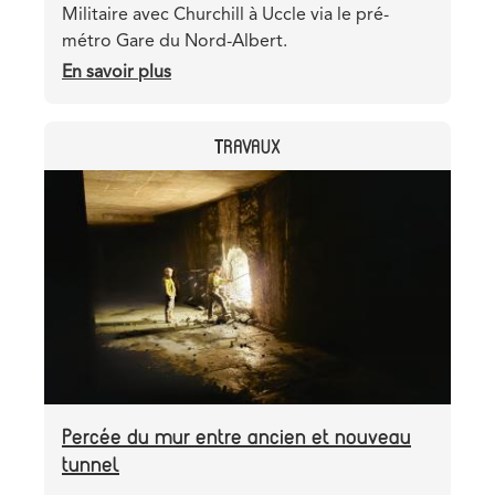
Militaire avec Churchill à Uccle via le pré-
métro Gare du Nord-Albert.
En savoir plus
sur
Le
tram
CATEGORY
TRAVAUX
10
relie
Header
Image
10
image
nouveaux
arrêts
au
pré-
métro
Percée du mur entre ancien et nouveau
tunnel