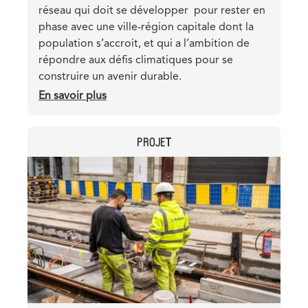
réseau qui doit se développer pour rester en
phase avec une ville-région capitale dont la
population s’accroit, et qui a l’ambition de
répondre aux défis climatiques pour se
construire un avenir durable.
En savoir plus
sur
Pourquoi
le
CATEGORY
PROJET
Métro
3
Header
Image
est-
image
il
essentiel
pour
Bruxelles
?