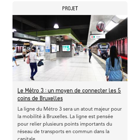
prêt
CATEGORY
PROJET
de
475
Header
Image
millions
image
pour
la
conversion
du
pré-
métro
Le Métro 3 : un moyen de connecter les 5
coins de Bruxelles
Teaser
La ligne du Métro 3 sera un atout majeur pour
la mobilité à Bruxelles. La ligne est pensée
pour relier plusieurs points importants du
réseau de transports en commun dans la
capitale.