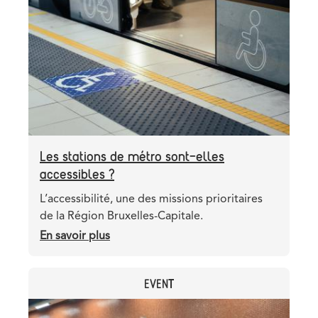
image
Les stations de métro sont-elles
accessibles ?
Teaser
L’accessibilité, une des missions prioritaires
de la Région Bruxelles-Capitale.
En savoir plus
sur
Les
stations
CATEGORY
EVENT
de
métro
Header
Image