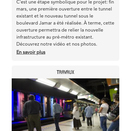
Teaser
C'est une étape symbolique pour le projet: fin
mars, une première ouverture entre le tunnel
existant et le nouveau tunnel sous le
boulevard Jamar a été réalisée. À terme, cette
ouverture permettra de relier la nouvelle
infrastructure au pré-métro existant.
Découvrez notre vidéo et nos photos.
En savoir plus
sur
Percée
du
CATEGORY
TRAVAUX
mur
entre
Header
Image
ancien
image
et
nouveau
tunnel