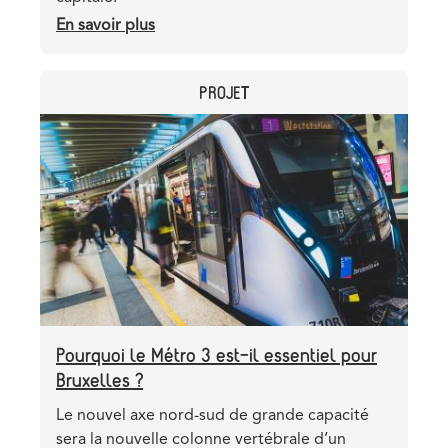
En savoir plus
sur
Le
Métro
CATEGORY
PROJET
3
:
Header
Image
un
image
moyen
de
connecter
les
5
coins
de
Bruxelles
Pourquoi le Métro 3 est-il essentiel pour
Bruxelles ?
Teaser
Le nouvel axe nord-sud de grande capacité
sera la nouvelle colonne vertébrale d’un