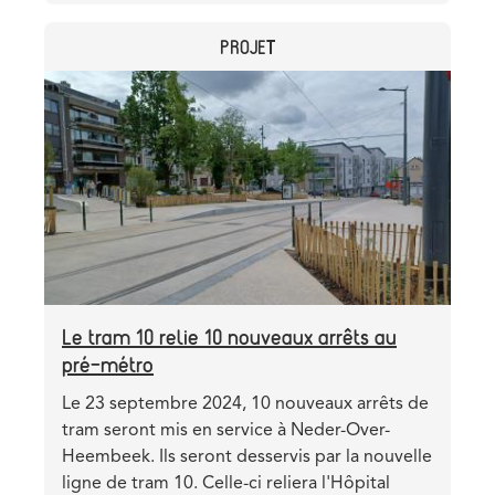
photographe
CATEGORY
PROJET
rencontre
des
Header
Image
riverains
image
dans
la
station
Anneessens
Le tram 10 relie 10 nouveaux arrêts au
pré-métro
Teaser
Le 23 septembre 2024, 10 nouveaux arrêts de
tram seront mis en service à Neder-Over-
Heembeek. Ils seront desservis par la nouvelle
ligne de tram 10. Celle-ci reliera l'Hôpital